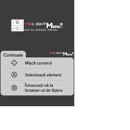
Controale

Mișcă cursorul

Selectează element
Întoarceți-vă la

browser-ul de fișiere