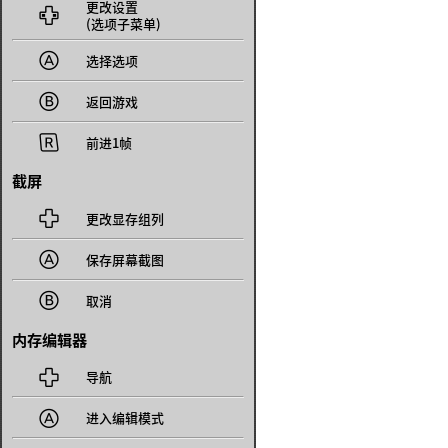
更改设置

(选项子菜单)

选择选项

返回游戏

前进1帧
截屏

更改显存组列

保存屏幕截图

取消
内存编辑器

导航

进入编辑模式