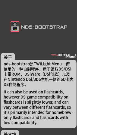
关于
nds-bootstrap是TWiLight Menu++所
使用的一种自制程序，用于读取DS/DSi
卡带ROM，DSiWare（DSi创软）以及
在Nintendo DSi/3DS主机一侧的SD卡内
DS自制程序。
It can also be used on flashcards,
however DS game compatibility on
flashcards is slightly lower, and can
vary between different flashcards, so
it's primarily intended for homebrew-
only flashcards and flashcards with
low compatibility.
兼容性