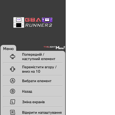
Меню
Попередній /

наступний елемент
Перемістити вгору /

вниз на 10

Вибрати елемент

Назад

Зміна екранів

Відкрити налаштування