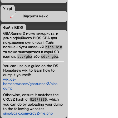
У грі
Відкрити меню
Файл BIOS
GBARunner2 може використати
дамп офіційного BIOS GBA для
покращення сумісності. Файл
повинен бути названий
bios.bin
та може знаходитися в корні SD
картки,
або
.
sd:/gba
sd:/_gba
You can use our guide on the DS
Homebrew wiki to learn how to
dump it yourself:
wiki.ds-
homebrew.com/gbarunner2/bios-
dump
Otherwise, ensure it matches the
CRC32 hash of
, which
81977335
you can do by uploading your dump
to the following website:
simplycalc.com/crc32-file.php