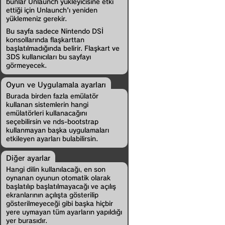
bunlar Unlaunch yükleyicisine etki
ettiği için Unlaunch'ı yeniden
yüklemeniz gerekir.
Bu sayfa sadece Nintendo DSİ
konsollarında flaşkarttan
başlatılmadığında belirir. Flaşkart ve
3DS kullanıcıları bu sayfayı
görmeyecek.
Oyun ve Uygulamala ayarları
Burada birden fazla emülatör
kullanan sistemlerin hangi
emülatörleri kullanacağını
seçebilirsin ve nds-bootstrap
kullanmayan başka uygulamaları
etkileyen ayarları bulabilirsin.
Diğer ayarlar
Hangi dilin kullanılacağı, en son
oynanan oyunun otomatik olarak
başlatılıp başlatılmayacağı ve açılış
ekranlarının açılışta gösterilip
gösterilmeyeceği gibi başka hiçbir
yere uymayan tüm ayarların yapıldığı
yer burasıdır.