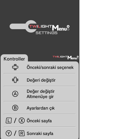
Kontroller

Önceki/sonraki seçenek

Değeri değiştir
Değer değiştir

Altmenüye gir

Ayarlardan çık
 / 
Önceki sayfa
 / 
Sonraki sayfa